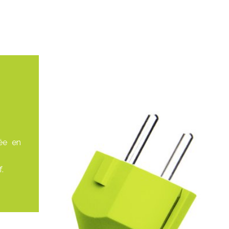
sée en
.