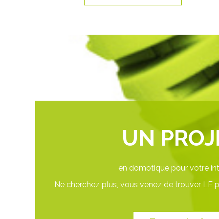
UN PROJ
en domotique pour votre int
Ne cherchez plus, vous venez de trouver LE pa