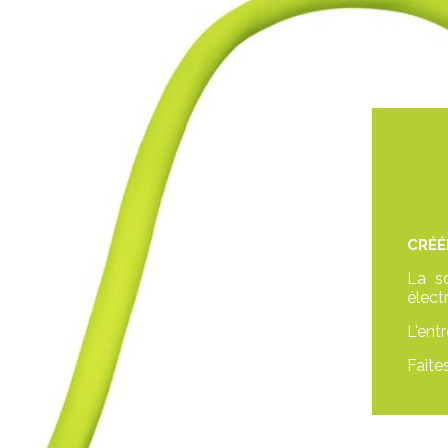
CRÉÉ
La so
élect
L'ent
Faite